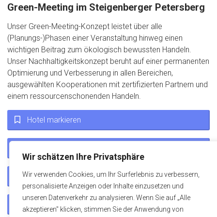
Green-Meeting im Steigenberger Petersberg
Unser Green-Meeting-Konzept leistet über alle
(Planungs-)Phasen einer Veranstaltung hinweg einen
wichtigen Beitrag zum ökologisch bewussten Handeln.
Unser Nachhaltigkeitskonzept beruht auf einer permanenten
Optimierung und Verbesserung in allen Bereichen,
ausgewählten Kooperationen mit zertifizierten Partnern und
einem ressourcenschonenden Handeln.
Hotel markieren
Jetzt Tagungsanfrage starten
Wir schätzen Ihre Privatsphäre
Wir verwenden Cookies, um Ihr Surferlebnis zu verbessern,
+49 6032 785 93 91
personalisierte Anzeigen oder Inhalte einzusetzen und
unseren Datenverkehr zu analysieren. Wenn Sie auf „Alle
info@miceservicegroup.com
akzeptieren" klicken, stimmen Sie der Anwendung von